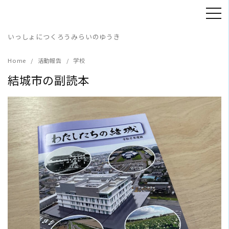
Skip
to
content
いっしょにつくろうみらいのゆうき
Home
活動報告
学校
結城市の副読本