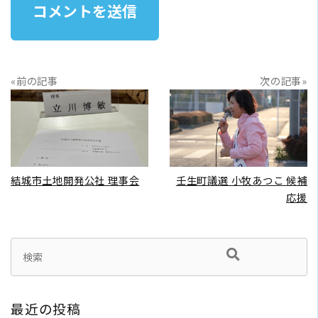
«前の記事
次の記事»
READ MORE
READ MORE
結城市土地開発公社 理事会
壬生町議選 小牧あつこ 候補
応援
最近の投稿