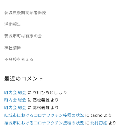
茨城県後期高齢者医療
活動報告
茨城市町村有志の会
神社清掃
不登校を考える
最近のコメント
町内会 総会
に
立川ひろとし
より
町内会 総会
に
高松義雄
より
町内会 総会
に
高松義雄
より
結城市におけるコロナワクチン接種の状況
に
tacho
より
結城市におけるコロナワクチン接種の状況
に
北村初雄
より