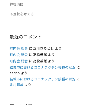
神社清掃
不登校を考える
最近のコメント
町内会 総会
に
立川ひろとし
より
町内会 総会
に
高松義雄
より
町内会 総会
に
高松義雄
より
結城市におけるコロナワクチン接種の状況
に
tacho
より
結城市におけるコロナワクチン接種の状況
に
北村初雄
より