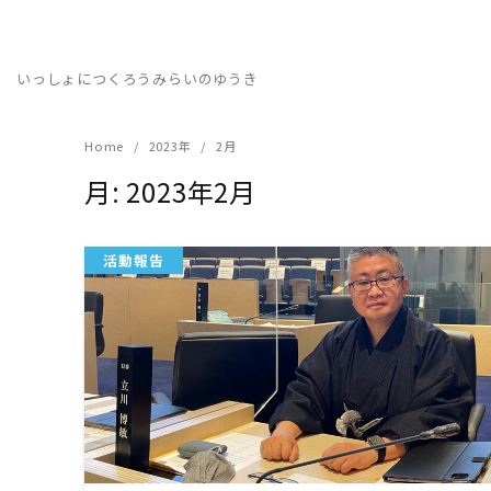
Skip
to
content
いっしょにつくろうみらいのゆうき
Home
2023年
2月
月:
2023年2月
活動報告
READ MORE