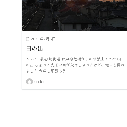
READ MORE
2023年2月6日
日の出
2023年 最初 境街道 水戸線陸橋からの筑波山てっぺん日
の出 ちょっと先頭車両が欠けちゃったけど、電車も撮れ
ました 今年も頑張ろう
tacho