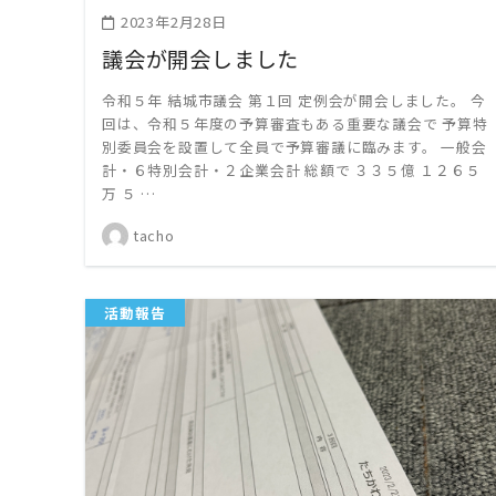
2023年2月28日
議会が開会しました
令和５年 結城市議会 第１回 定例会が開会しました。 今
回は、令和５年度の予算審査もある重要な議会で 予算特
別委員会を設置して全員で予算審議に臨みます。 一般会
計・６特別会計・２企業会計 総額で ３３５億 １２６５
万 ５ …
tacho
活動報告
READ MORE