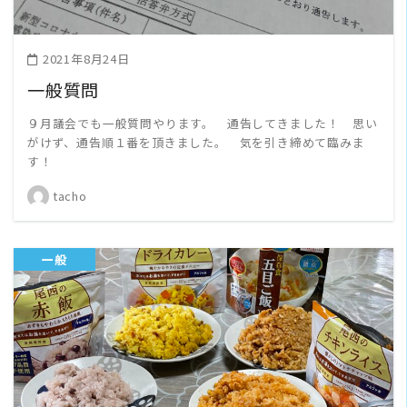
2021年8月24日
一般質問
９月議会でも一般質問やります。 通告してきました！ 思い
がけず、通告順１番を頂きました。 気を引き締めて臨みま
す！
tacho
一般
READ MORE