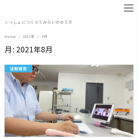
Skip
to
content
いっしょにつくろうみらいのゆうき
Home
2021年
8月
月:
2021年8月
活動報告
READ MORE