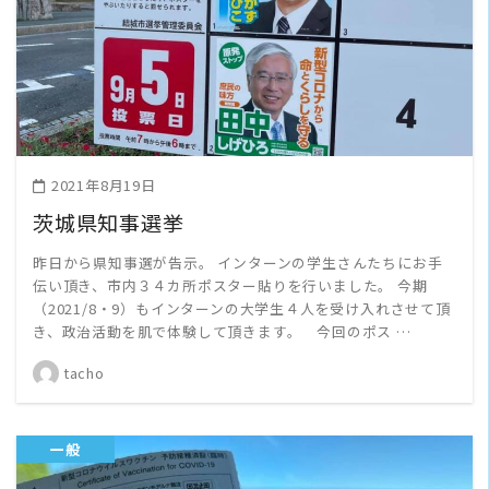
READ MORE
2021年8月19日
茨城県知事選挙
昨日から県知事選が告示。 インターンの学生さんたちにお手
伝い頂き、市内３４カ所ポスター貼りを行いました。 今期
（2021/8・9）もインターンの大学生４人を受け入れさせて頂
き、政治活動を肌で体験して頂きます。 今回のポス …
tacho
一般