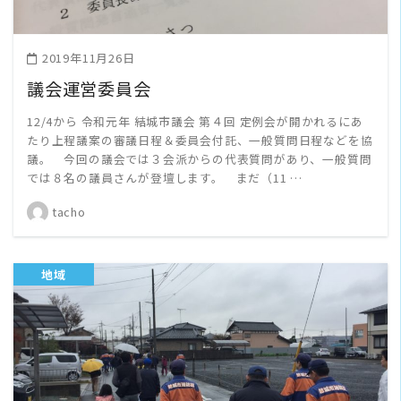
2019年11月26日
議会運営委員会
12/4から 令和元年 結城市議会 第４回 定例会が開かれるにあ
たり上程議案の審議日程＆委員会付託、一般質問日程などを協
議。 今回の議会では３会派からの代表質問があり、一般質問
では８名の議員さんが登壇します。 まだ（11 …
tacho
地域
READ MORE