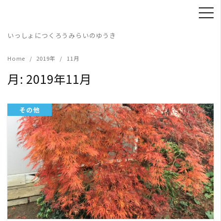
Skip
to
content
いっしょにつくろうみらいのゆうき
Home
2019年
11月
月:
2019年11月
その他
READ MORE