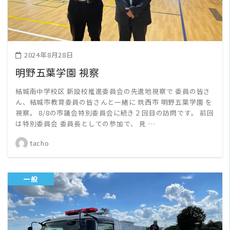
2024年8月28日
明野五葉学園 視察
結城南中学校区 新設校推進委員会の先進地視察で 委員の皆さ
ん、結城市教育委員の皆さんと一緒に 筑西市 明野五葉学園 を
視察。 8/8の市議会特別委員会に続き２回目の訪問です。 前回
は特別委員会 委員長としての参加で、 見 …
tacho
一般