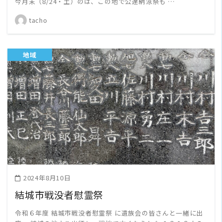
今月末（8/24・土）のは、この地で公達納涼祭も …
tacho
地域
READ MORE
2024年8月10日
結城市戦没者慰霊祭
令和６年度 結城市戦没者慰霊祭 に遺族会の皆さんと一緒に出