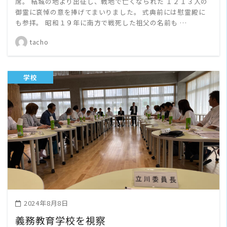
席。 結城の地より出征し、戦地で亡くなられた １２１３人の
御霊に哀悼の意を捧げてまいりました。 式典前には慰霊殿に
も参拝。 昭和１９年に南方で戦死した祖父の名前も …
tacho
学校
READ MORE
2024年8月8日
義務教育学校を視察