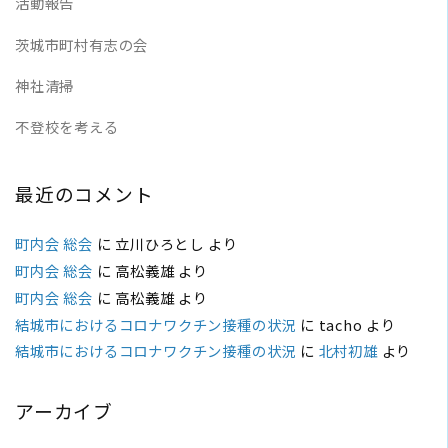
活動報告
茨城市町村有志の会
神社清掃
不登校を考える
最近のコメント
町内会 総会
に
立川ひろとし
より
町内会 総会
に
高松義雄
より
町内会 総会
に
高松義雄
より
結城市におけるコロナワクチン接種の状況
に
tacho
より
結城市におけるコロナワクチン接種の状況
に
北村初雄
より
アーカイブ