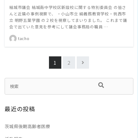
結城市議会 結城南中学校区新設校に関する特別委員会 の皆さ
んと近隣の事例視察で、 ・小山市立 絹義務教育学校・筑西市
立 明野五葉学園 の２校を視察してまいりました。 これまで議
会で出ていた意見を参考にして議会事務局の職員 …
tacho
1
2
最近の投稿
茨城県後期高齢者医療