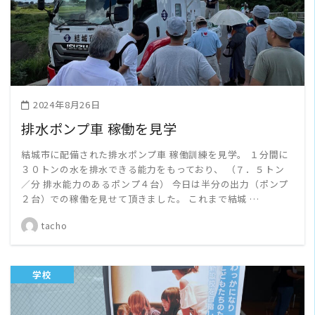
READ MORE
2024年8月26日
排水ポンプ車 稼働を見学
結城市に配備された排水ポンプ車 稼働訓練を見学。 １分間に
３０トンの水を排水できる能力をもっており、 （７．５トン
／分 排水能力のあるポンプ４台） 今日は半分の出力（ポンプ
２台）での稼働を見せて頂きました。 これまで結城 …
tacho
学校