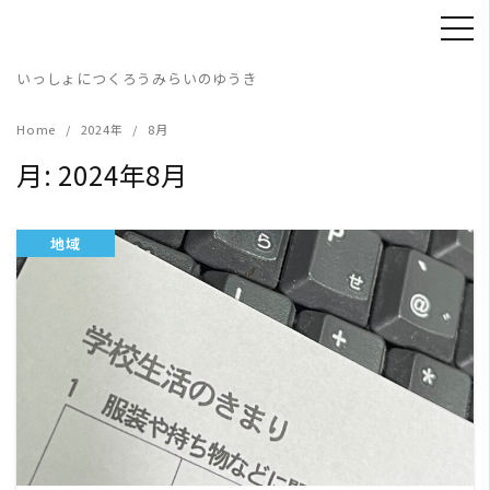
Skip
to
content
いっしょにつくろうみらいのゆうき
Home
2024年
8月
月:
2024年8月
地域
READ MORE