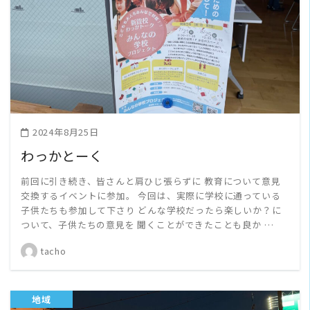
READ MORE
2024年8月25日
わっかとーく
前回に引き続き、皆さんと肩ひじ張らずに 教育について意見
交換するイベントに参加。 今回は、実際に学校に通っている
子供たちも参加して下さり どんな学校だったら楽しいか？に
ついて、子供たちの意見を 聞くことができたことも良か …
tacho
地域