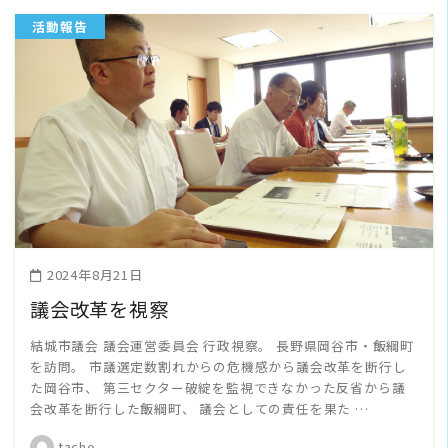
活動報告
READ MORE
2024年8月21日
議会改革を視察
結城市議会 議会運営委員会 行政視察。 長野県岡谷市・飯綱町
を訪問。 市議選定数割れからの危機感から議会改革を断行し
た岡谷市、 第三セクター破綻を監視できなかった反省から議
会改革を断行した飯綱町、 議会としての責任を果た …
tacho