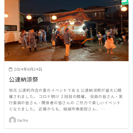
READ MORE
2024年8月24日
公達納涼祭
地元 公達町内会の夏のイベントである 公達納涼祭が盛大に開
催されました。 コロナ明け ２回目の開催。 役員の皆さん・実
行委員の皆さん・関係者の皆さんの ご尽力で楽しいイベント
となりました。 近隣からも、結城吹奏楽団さん、 …
tacho