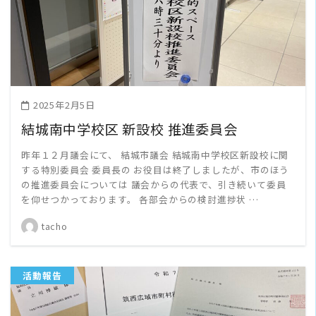
READ MORE
2025年2月5日
結城南中学校区 新設校 推進委員会
昨年１２月議会にて、 結城市議会 結城南中学校区新設校に関
する特別委員会 委員長の お役目は終了しましたが、市のほう
の推進委員会については 議会からの代表で、引き続いて委員
を仰せつかっております。 各部会からの検討進捗状 …
tacho
活動報告