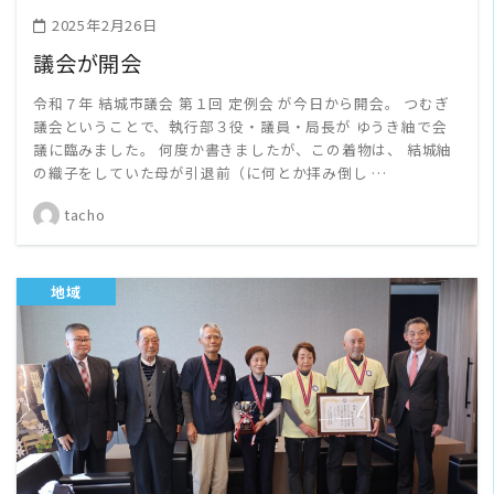
2025年2月26日
議会が開会
令和７年 結城市議会 第１回 定例会 が今日から開会。 つむぎ
議会ということで、執行部３役・議員・局長が ゆうき紬で会
議に臨みました。 何度か書きましたが、この着物は、 結城紬
の織子をしていた母が引退前（に何とか拝み倒し …
tacho
地域
READ MORE