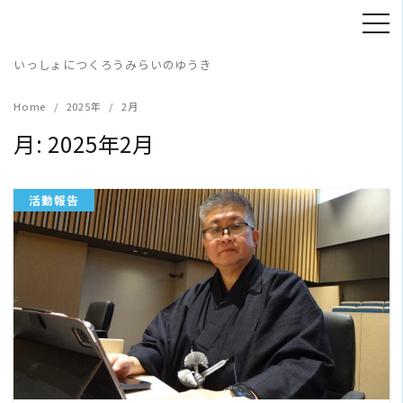
Skip
to
content
いっしょにつくろうみらいのゆうき
Home
2025年
2月
月:
2025年2月
活動報告
READ MORE