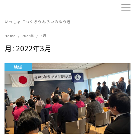
Skip
to
content
いっしょにつくろうみらいのゆうき
Home
2022年
3月
月:
2022年3月
地域
READ MORE