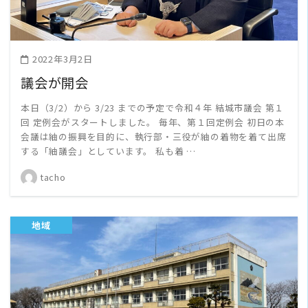
2022年3月2日
議会が開会
本日（3/2）から 3/23 までの予定で令和４年 結城市議会 第１
回 定例会がスタートしました。 毎年、第１回定例会 初日の本
会議は紬の振興を目的に、執行部・三役が紬の着物を着て出席
する「紬議会」としています。 私も着 …
tacho
地域
READ MORE