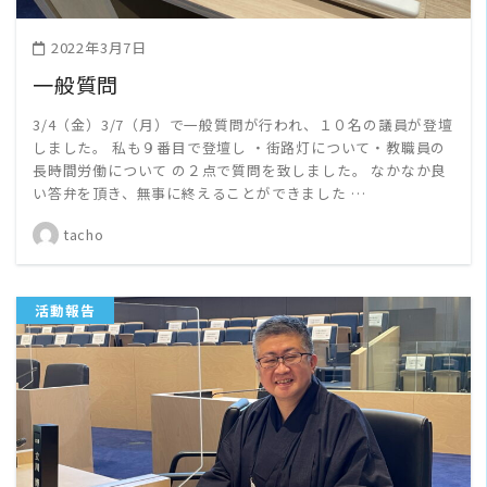
2022年3月7日
一般質問
3/4（金）3/7（月）で一般質問が行われ、１０名の議員が登壇
しました。 私も９番目で登壇し ・街路灯について・教職員の
長時間労働について の２点で質問を致しました。 なかなか良
い答弁を頂き、無事に終えることができました …
tacho
活動報告
READ MORE