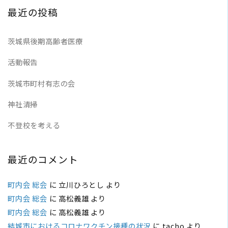
最近の投稿
茨城県後期高齢者医療
活動報告
茨城市町村有志の会
神社清掃
不登校を考える
最近のコメント
町内会 総会
に
立川ひろとし
より
町内会 総会
に
高松義雄
より
町内会 総会
に
高松義雄
より
結城市におけるコロナワクチン接種の状況
に
tacho
より