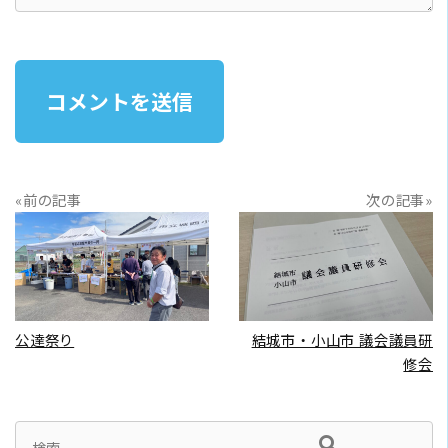
«前の記事
次の記事»
READ MORE
READ MORE
公達祭り
結城市・小山市 議会議員研
修会