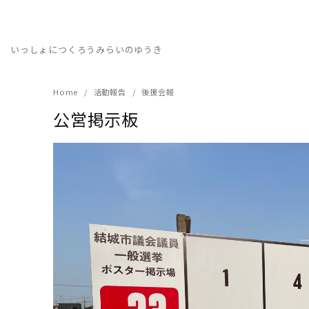
Skip
to
content
いっしょにつくろうみらいのゆうき
Home
活動報告
後援会報
公営掲示板