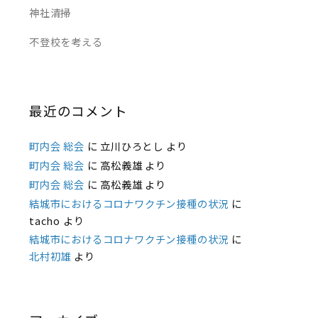
神社清掃
不登校を考える
最近のコメント
町内会 総会
に
立川ひろとし
より
町内会 総会
に
高松義雄
より
町内会 総会
に
高松義雄
より
結城市におけるコロナワクチン接種の状況
に
tacho
より
結城市におけるコロナワクチン接種の状況
に
北村初雄
より