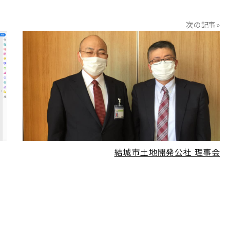
次の記事»
READ MORE
結城市土地開発公社 理事会