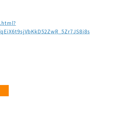
.html?
qEiX6t9sjVbKkD52ZwR_5Zr7JS8i8s