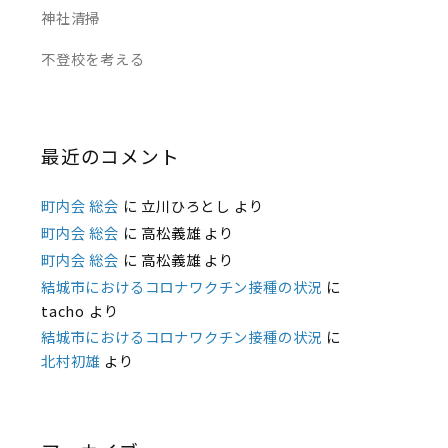
神社清掃
不登校を考える
最近のコメント
町内会 総会
に
立川ひろとし
より
町内会 総会
に
高松義雄
より
町内会 総会
に
高松義雄
より
結城市におけるコロナワクチン接種の状況
に
tacho
より
結城市におけるコロナワクチン接種の状況
に
北村初雄
より