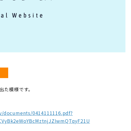
出た模様です。
cov/documents/0414111116.pdf?
DCVyBk2eWoYBcMztnjJZIwmQTqyF21U