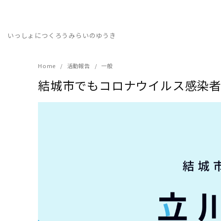
Skip
to
content
いっしょにつくろうみらいのゆうき
Home
活動報告
一般
結城市でもコロナウイルス感染