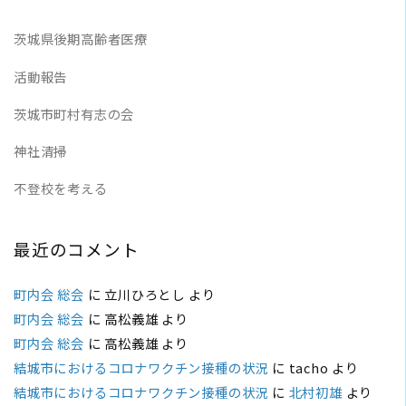
茨城県後期高齢者医療
活動報告
茨城市町村有志の会
神社清掃
不登校を考える
最近のコメント
町内会 総会
に
立川ひろとし
より
町内会 総会
に
高松義雄
より
町内会 総会
に
高松義雄
より
結城市におけるコロナワクチン接種の状況
に
tacho
より
結城市におけるコロナワクチン接種の状況
に
北村初雄
より