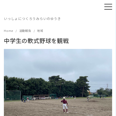
Skip
to
content
いっしょにつくろうみらいのゆうき
Home
活動報告
地域
中学生の軟式野球を観戦