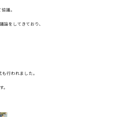
て協議。
議論をしてきており、
式も行われました。
す。