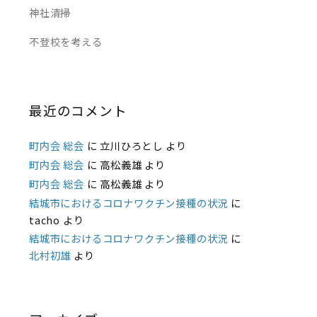
神社清掃
不登校を考える
最近のコメント
町内会 総会
に
立川ひろとし
より
町内会 総会
に
高松義雄
より
町内会 総会
に
高松義雄
より
結城市におけるコロナワクチン接種の状況
に
tacho
より
結城市におけるコロナワクチン接種の状況
に
北村初雄
より