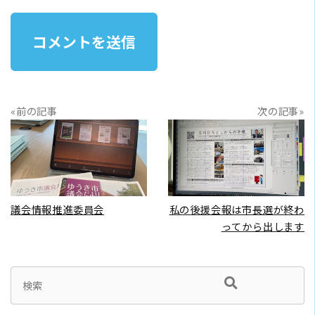
«前の記事
次の記事»
READ MORE
READ MORE
議会情報推進委員会
私の後援会報は市長選が終わ
ってから出します