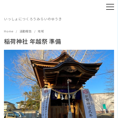
Skip
to
content
いっしょにつくろうみらいのゆうき
Home
活動報告
地域
稲荷神社 年越祭 準備