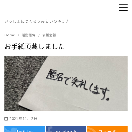
Skip
to
content
いっしょにつくろうみらいのゆうき
Home
活動報告
後援会報
お手紙頂戴しました
2021年11月2日
Twitter
Facebook
フィード