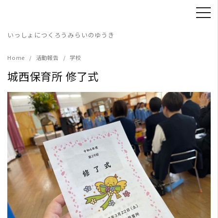
Skip
to
content
いっしょにつくろうみらいのゆうき
Home
活動報告
学校
城西保育所 修了式