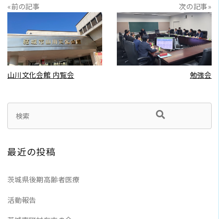
«前の記事
次の記事»
READ MORE
READ MORE
山川文化会館 内覧会
勉強会
最近の投稿
茨城県後期高齢者医療
活動報告