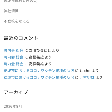
茨城市町村有志の会
神社清掃
不登校を考える
最近のコメント
町内会 総会
に
立川ひろとし
より
町内会 総会
に
高松義雄
より
町内会 総会
に
高松義雄
より
結城市におけるコロナワクチン接種の状況
に
tacho
より
結城市におけるコロナワクチン接種の状況
に
北村初雄
より
アーカイブ
2026年8月