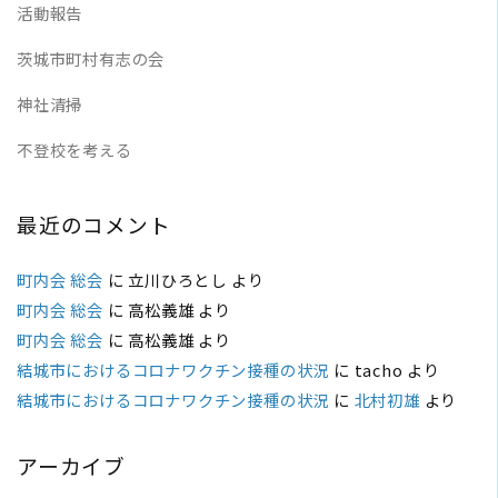
活動報告
茨城市町村有志の会
神社清掃
不登校を考える
最近のコメント
町内会 総会
に
立川ひろとし
より
町内会 総会
に
高松義雄
より
町内会 総会
に
高松義雄
より
結城市におけるコロナワクチン接種の状況
に
tacho
より
結城市におけるコロナワクチン接種の状況
に
北村初雄
より
アーカイブ