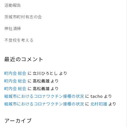
活動報告
茨城市町村有志の会
神社清掃
不登校を考える
最近のコメント
町内会 総会
に
立川ひろとし
より
町内会 総会
に
高松義雄
より
町内会 総会
に
高松義雄
より
結城市におけるコロナワクチン接種の状況
に
tacho
より
結城市におけるコロナワクチン接種の状況
に
北村初雄
より
アーカイブ