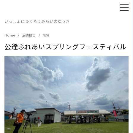
Skip
to
content
いっしょにつくろうみらいのゆうき
Home
活動報告
地域
公達ふれあいスプリングフェスティバル