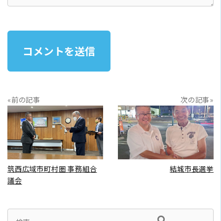
«前の記事
次の記事»
READ MORE
READ MORE
筑西広域市町村圏 事務組合
結城市長選挙
議会