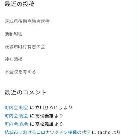
最近の投稿
茨城県後期高齢者医療
活動報告
茨城市町村有志の会
神社清掃
不登校を考える
最近のコメント
町内会 総会
に
立川ひろとし
より
町内会 総会
に
高松義雄
より
町内会 総会
に
高松義雄
より
結城市におけるコロナワクチン接種の状況
に
tacho
より