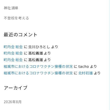
神社清掃
不登校を考える
最近のコメント
町内会 総会
に
立川ひろとし
より
町内会 総会
に
高松義雄
より
町内会 総会
に
高松義雄
より
結城市におけるコロナワクチン接種の状況
に
tacho
より
結城市におけるコロナワクチン接種の状況
に
北村初雄
より
アーカイブ
2026年8月