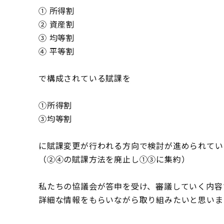
① 所得割
② 資産割
③ 均等割
④ 平等割
で構成されている賦課を
①所得割
③均等割
に賦課変更が行われる方向で検討が進められてい
（②④の賦課方法を廃止し①③に集約）
私たちの協議会が答申を受け、審議していく内容
詳細な情報をもらいながら取り組みたいと思いま