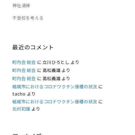
神社清掃
不登校を考える
最近のコメント
町内会 総会
に
立川ひろとし
より
町内会 総会
に
高松義雄
より
町内会 総会
に
高松義雄
より
結城市におけるコロナワクチン接種の状況
に
tacho
より
結城市におけるコロナワクチン接種の状況
に
北村初雄
より