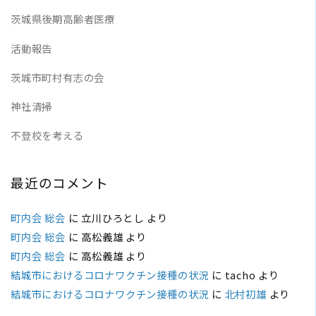
茨城県後期高齢者医療
活動報告
茨城市町村有志の会
神社清掃
不登校を考える
最近のコメント
町内会 総会
に
立川ひろとし
より
町内会 総会
に
高松義雄
より
町内会 総会
に
高松義雄
より
結城市におけるコロナワクチン接種の状況
に
tacho
より
結城市におけるコロナワクチン接種の状況
に
北村初雄
より